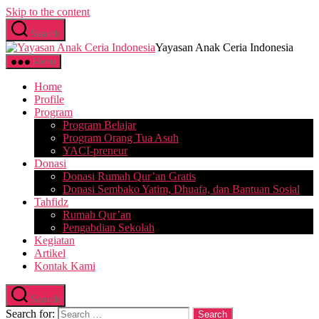
Skip to the content
Search
Yayasan Anak Ceria Indonesia
Menu
Home
Profile
Program
Program Belajar
Program Orang Tua Asuh
YACI-preneur
Donasi
Donasi Rumah Qur’an Gratis
Donasi Sembako Yatim, Dhuafa, dan Bantuan Sosial
Tahfidz
Rumah Qur’an
Pengabdian Sekolah
Kegiatan
Artikel
Kontak Kami
Search
Search for: