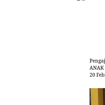
Pengaj
ANAK 
20 Feb