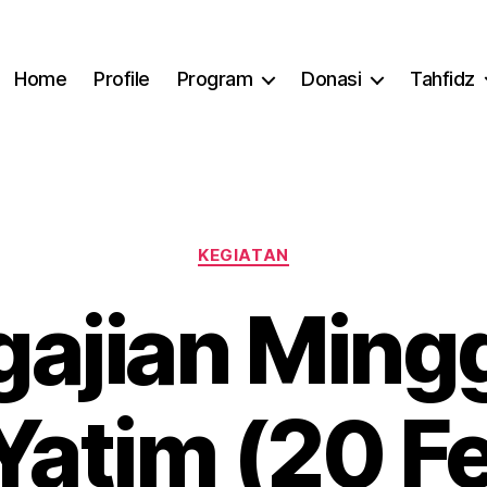
Home
Profile
Program
Donasi
Tahfidz
Categories
KEGIATAN
gajian Ming
Yatim (20 Fe