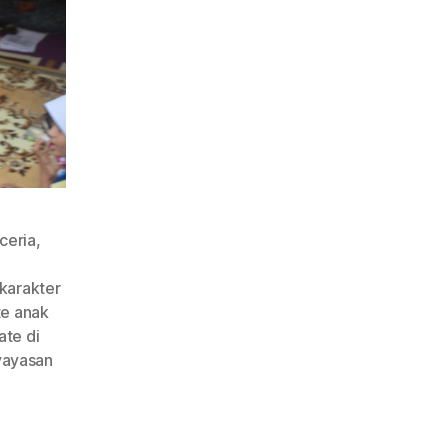
ceria
,
 karakter
te anak
ate di
yayasan