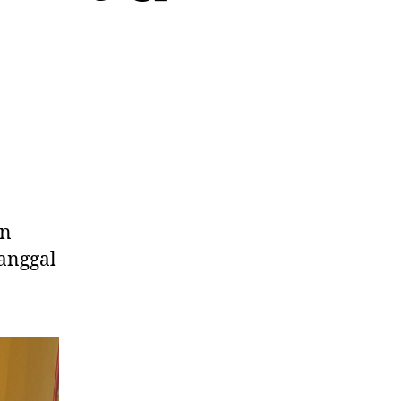
an
anggal