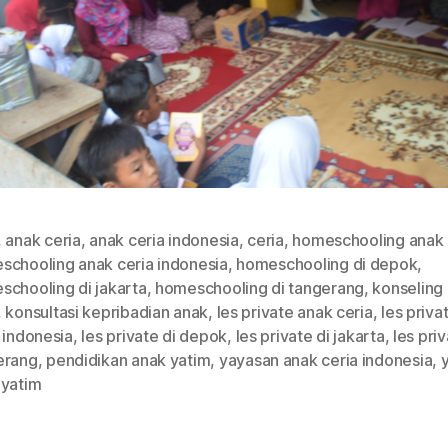
,
anak ceria
,
anak ceria indonesia
,
ceria
,
homeschooling anak 
schooling anak ceria indonesia
,
homeschooling di depok
,
schooling di jakarta
,
homeschooling di tangerang
,
konseling
,
konsultasi kepribadian anak
,
les private anak ceria
,
les priva
 indonesia
,
les private di depok
,
les private di jakarta
,
les priv
erang
,
pendidikan anak yatim
,
yayasan anak ceria indonesia
,
 yatim