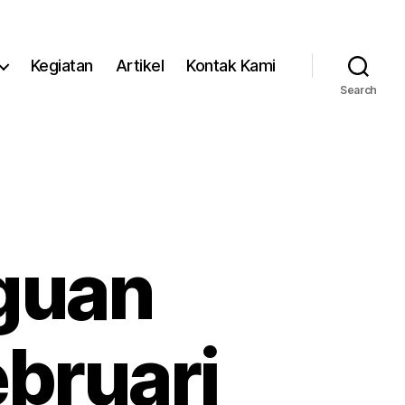
Kegiatan
Artikel
Kontak Kami
Search
guan
bruari