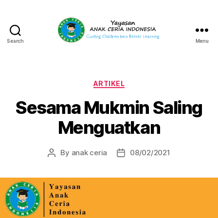
Search
Menu
Yayasan
Anak
Ceria
Indonesia
Categories
ARTIKEL
Sesama Mukmin Saling
Menguatkan
By
anak ceria
08/02/2021
Post
Post
author
date