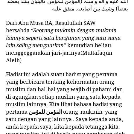
الله عليه و آله و سلم (المؤمن للمؤمن كالبنيان يشدّ بعضه
بعضا) وشبك بين أصابعه. متفق عليه
Dari Abu Musa RA, Rasulullah SAW
bersabda
“Seorang mukmin dengan mukmin
lainnya seperti satu bangunan yang satu sama
lain saling menguatkan”
kemudian beliau
menggeggamkan jari-jarinya(Muttafaqun
Aleih)
Hadist ini adalah suatu hadist yang pertama
yang berbicara tentang kehormatan orang
muslim dan hal-hal yang wajib di pahami dan
di agungkan setiap muslim yang satu kepada
muslim lainnya. Kita lihat bahasa hadist yang
pertama
المؤمن للمؤمن
orang mukmin yang
satu dengan yang lainnya . Saya kepada anda,
anda kepada saya, kita kepada tetangga kita