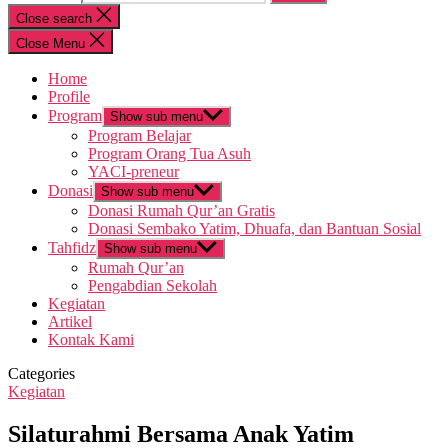
Close search
Close Menu
Home
Profile
Program
Show sub menu
Program Belajar
Program Orang Tua Asuh
YACI-preneur
Donasi
Show sub menu
Donasi Rumah Qur’an Gratis
Donasi Sembako Yatim, Dhuafa, dan Bantuan Sosial
Tahfidz
Show sub menu
Rumah Qur’an
Pengabdian Sekolah
Kegiatan
Artikel
Kontak Kami
Categories
Kegiatan
Silaturahmi Bersama Anak Yatim