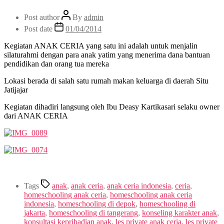
Post author
By
admin
Post date
01/04/2014
Kegiatan ANAK CERIA yang satu ini adalah untuk menjalin
silaturahmi dengan para anak yatim yang menerima dana bantuan
pendidikan dan orang tua mereka
Lokasi berada di salah satu rumah makan keluarga di daerah Situ
Jatijajar
Kegiatan dihadiri langsung oleh Ibu Deasy Kartikasari selaku owner
dari ANAK CERIA
Tags
anak
,
anak ceria
,
anak ceria indonesia
,
ceria
,
homeschooling anak ceria
,
homeschooling anak ceria
indonesia
,
homeschooling di depok
,
homeschooling di
jakarta
,
homeschooling di tangerang
,
konseling karakter anak
,
konsultasi kepribadian anak
,
les private anak ceria
,
les private