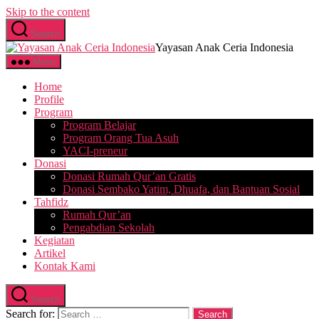
Skip to the content
Search
Yayasan Anak Ceria Indonesia
Menu
Home
Profile
Program
Program Belajar
Program Orang Tua Asuh
YACI-preneur
Donasi
Donasi Rumah Qur’an Gratis
Donasi Sembako Yatim, Dhuafa, dan Bantuan Sosial
Tahfidz
Rumah Qur’an
Pengabdian Sekolah
Kegiatan
Artikel
Kontak Kami
Search
Search for: