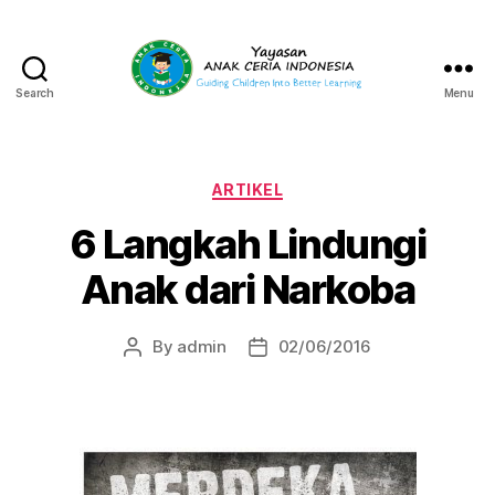
Search
Menu
Yayasan
Anak
Ceria
Indonesia
Categories
ARTIKEL
6 Langkah Lindungi
Anak dari Narkoba
By
admin
02/06/2016
Post
Post
author
date