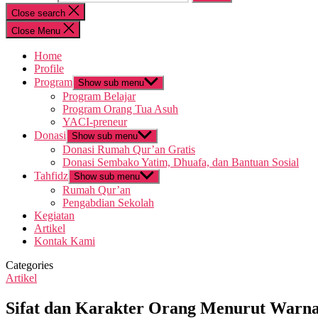
Close search
Close Menu
Home
Profile
Program
Show sub menu
Program Belajar
Program Orang Tua Asuh
YACI-preneur
Donasi
Show sub menu
Donasi Rumah Qur’an Gratis
Donasi Sembako Yatim, Dhuafa, dan Bantuan Sosial
Tahfidz
Show sub menu
Rumah Qur’an
Pengabdian Sekolah
Kegiatan
Artikel
Kontak Kami
Categories
Artikel
Sifat dan Karakter Orang Menurut Warn