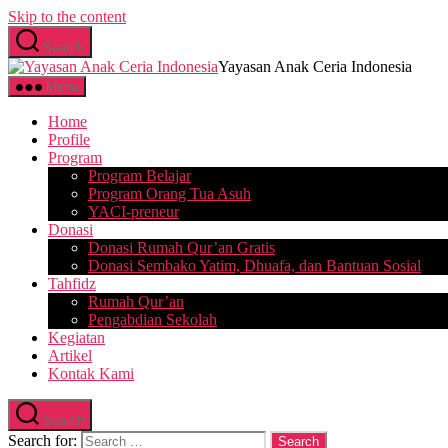
Skip to the content
Search
Yayasan Anak Ceria Indonesia
Menu
Home
Profile
Program
Program Belajar
Program Orang Tua Asuh
YACI-preneur
Donasi
Donasi Rumah Qur’an Gratis
Donasi Sembako Yatim, Dhuafa, dan Bantuan Sosial
Tahfidz
Rumah Qur’an
Pengabdian Sekolah
Kegiatan
Artikel
Kontak Kami
Search
Search for: