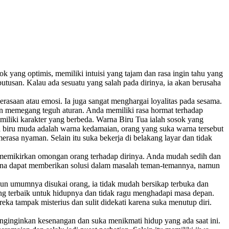
yang optimis, memiliki intuisi yang tajam dan rasa ingin tahu yang
utusan. Kalau ada sesuatu yang salah pada dirinya, ia akan berusaha
rasaan atau emosi. Ia juga sangat menghargai loyalitas pada sesama.
an memegang teguh aturan. Anda memiliki rasa hormat terhadap
miliki karakter yang berbeda. Warna Biru Tua ialah sosok yang
 biru muda adalah warna kedamaian, orang yang suka warna tersebut
rasa nyaman. Selain itu suka bekerja di belakang layar dan tidak
k memikirkan omongan orang terhadap dirinya. Anda mudah sedih dan
ena dapat memberikan solusi dalam masalah teman-temannya, namun
un umumnya disukai orang, ia tidak mudah bersikap terbuka dan
yang terbaik untuk hidupnya dan tidak ragu menghadapi masa depan.
a tampak misterius dan sulit didekati karena suka menutup diri.
ginginkan kesenangan dan suka menikmati hidup yang ada saat ini.