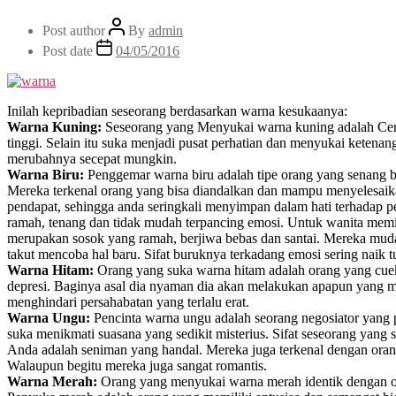
Post author
By
admin
Post date
04/05/2016
Inilah kepribadian seseorang berdasarkan warna kesukaanya:
Warna Kuning:
Seseorang yang Menyukai warna kuning adalah Ceria,
tinggi. Selain itu suka menjadi pusat perhatian dan menyukai ketena
merubahnya secepat mungkin.
Warna Biru:
Penggemar warna biru adalah tipe orang yang senang ber
Mereka terkenal orang yang bisa diandalkan dan mampu menyelesaikan
pendapat, sehingga anda seringkali menyimpan dalam hati terhadap p
ramah, tenang dan tidak mudah terpancing emosi. Untuk wanita memi
merupakan sosok yang ramah, berjiwa bebas dan santai. Mereka mudah
takut mencoba hal baru. Sifat buruknya terkadang emosi sering naik t
Warna Hitam:
Orang yang suka warna hitam adalah orang yang cuek,
depresi. Baginya asal dia nyaman dia akan melakukan apapun yang 
menghindari persahabatan yang terlalu erat.
Warna Ungu:
Pencinta warna ungu adalah seorang negosiator yang 
suka menikmati suasana yang sedikit misterius. Sifat seseorang yang
Anda adalah seniman yang handal. Mereka juga terkenal dengan orang
Walaupun begitu mereka juga sangat romantis.
Warna Merah:
Orang yang menyukai warna merah identik dengan or