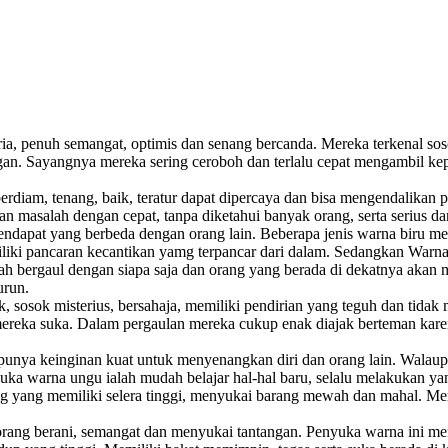
 penuh semangat, optimis dan senang bercanda. Mereka terkenal sosok 
ngan. Sayangnya mereka sering ceroboh dan terlalu cepat mengambil kep
diam, tenang, baik, teratur dapat dipercaya dan bisa mengendalikan pe
 masalah dengan cepat, tanpa diketahui banyak orang, serta serius d
endapat yang berbeda dengan orang lain. Beberapa jenis warna biru me
liki pancaran kecantikan yamg terpancar dari dalam. Sedangkan Warna
 bergaul dengan siapa saja dan orang yang berada di dekatnya akan me
urun.
 sosok misterius, bersahaja, memiliki pendirian yang teguh dan tida
mereka suka. Dalam pergaulan mereka cukup enak diajak berteman kar
punya keinginan kuat untuk menyenangkan diri dan orang lain. Walaup
 suka warna ungu ialah mudah belajar hal-hal baru, selalu melakukan 
 yang memiliki selera tinggi, menyukai barang mewah dan mahal. Merek
ang berani, semangat dan menyukai tantangan. Penyuka warna ini men